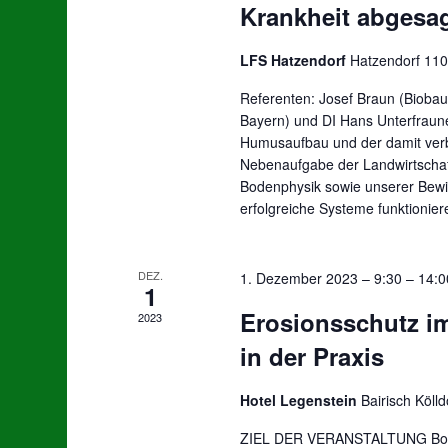
Krankheit abgesag
LFS Hatzendorf
Hatzendorf 110
Referenten: Josef Braun (Biobau
Bayern) und DI Hans Unterfraune
Humusaufbau und der damit verb
Nebenaufgabe der Landwirtschaf
Bodenphysik sowie unserer Bewir
erfolgreiche Systeme funktioniere
DEZ.
1. Dezember 2023 – 9:30
–
14:0
1
Erosionsschutz im
2023
in der Praxis
Hotel Legenstein
Bairisch Köll
ZIEL DER VERANSTALTUNG Boden 