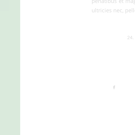
penatibus et mag
ultricies nec, pe
24.