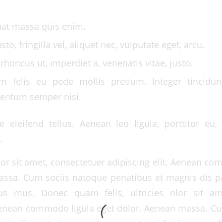
uat massa quis enim.
to, fringilla vel, aliquet nec, vulputate eget, arcu.
 rhoncus ut, imperdiet a, venenatis vitae, justo.
m felis eu pede mollis pretium. Integer tincidun
entum semper nisi.
 eleifend tellus. Aenean leo ligula, porttitor eu,
.
r sit amet, consectetuer adipiscing elit. Aenean co
ssa. Cum sociis natoque penatibus et magnis dis p
lus mus. Donec quam felis, ultricies nlor sit am
 Aenean commodo ligula eget dolor. Aenean massa. C