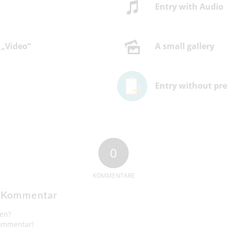
Entry with Audio
 „Video“
A small gallery
Entry without pr
0
KOMMENTARE
n Kommentar
gen?
Kommentar!