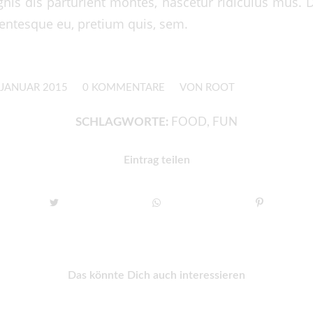
nis dis parturient montes, nascetur ridiculus mus. 
llentesque eu, pretium quis, sem.
/
/
 JANUAR 2015
0 KOMMENTARE
VON
ROOT
SCHLAGWORTE:
FOOD
,
FUN
Eintrag teilen
Das könnte Dich auch interessieren