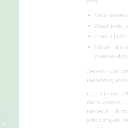
sem.
Nulla conseq
Donec pede jus
In enim justo,
Nullam dictu
Vivamus elem
Aenean vulputate
eleifend ac, enim
Lorem ipsum dolo
dolor. Aenean ma
nascetur ridicu
adipiscing elit.
A nice entry